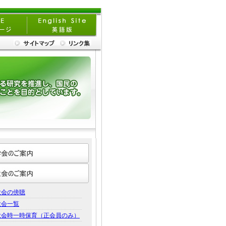
大会の傍聴
大会一覧
大会時一時保育（正会員のみ）