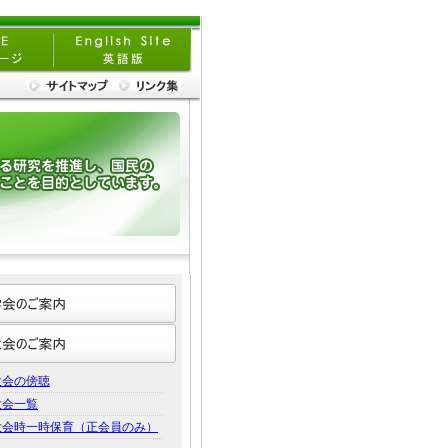
大会の傍聴
大会一覧
大会時一時保育（正会員のみ）